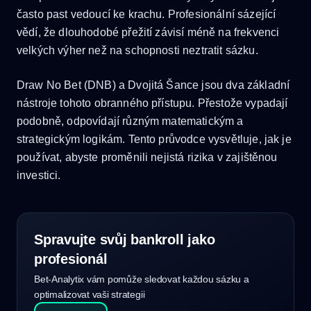
často past vedoucí ke krachu. Profesionální sázející
vědí, že dlouhodobé přežití závisí méně na frekvenci
velkých výher než na schopnosti neztratit sázku.
Draw No Bet (DNB) a Dvojitá Šance jsou dva základní
nástroje tohoto obranného přístupu. Přestože vypadají
podobně, odpovídají různým matematickým a
strategickým logikám. Tento průvodce vysvětluje, jak je
používat, abyste proměnili nejistá rizika v zajištěnou
investici.
Spravujte svůj bankroll jako
profesionál
Bet-Analytix vám pomůže sledovat každou sázku a
optimalizovat vaši strategii