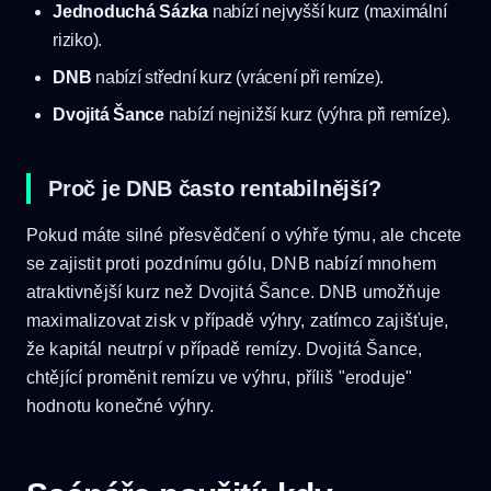
Jednoduchá Sázka
nabízí nejvyšší kurz (maximální
riziko).
DNB
nabízí střední kurz (vrácení při remíze).
Dvojitá Šance
nabízí nejnižší kurz (výhra při remíze).
Proč je DNB často rentabilnější?
Pokud máte silné přesvědčení o výhře týmu, ale chcete
se zajistit proti pozdnímu gólu, DNB nabízí mnohem
atraktivnější kurz než Dvojitá Šance. DNB umožňuje
maximalizovat zisk v případě výhry, zatímco zajišťuje,
že kapitál neutrpí v případě remízy. Dvojitá Šance,
chtějící proměnit remízu ve výhru, příliš "eroduje"
hodnotu konečné výhry.