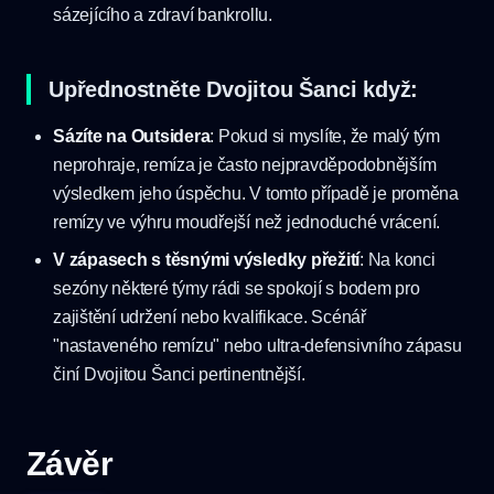
sázejícího a zdraví bankrollu.
Upřednostněte Dvojitou Šanci když:
Sázíte na Outsidera
: Pokud si myslíte, že malý tým
neprohraje, remíza je často nejpravděpodobnějším
výsledkem jeho úspěchu. V tomto případě je proměna
remízy ve výhru moudřejší než jednoduché vrácení.
V zápasech s těsnými výsledky přežití
: Na konci
sezóny některé týmy rádi se spokojí s bodem pro
zajištění udržení nebo kvalifikace. Scénář
"nastaveného remízu" nebo ultra-defensivního zápasu
činí Dvojitou Šanci pertinentnější.
Závěr