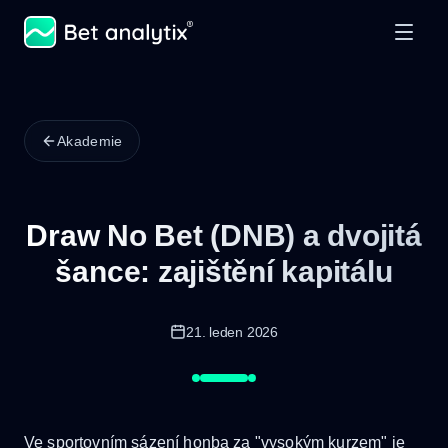
Akademie
Draw No Bet (DNB) a dvojitá
šance: zajištění kapitálu
21. leden 2026
Ve sportovním sázení honba za "vysokým kurzem" je