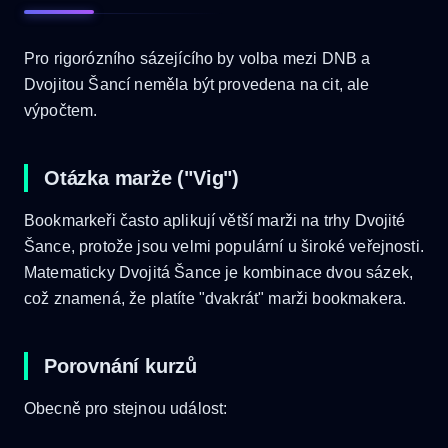
Pro rigorózního sázejícího by volba mezi DNB a
Dvojitou Šancí neměla být provedena na cit, ale
výpočtem.
Otázka marže ("Vig")
Bookmarkeři často aplikují větší marži na trhy Dvojité
Šance, protože jsou velmi populární u široké veřejnosti.
Matematicky Dvojitá Šance je kombinace dvou sázek,
což znamená, že platíte "dvakrát" marži bookmakera.
Porovnání kurzů
Obecně pro stejnou událost: