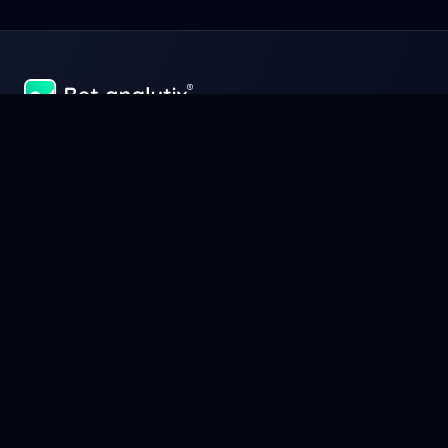
Uspět a vydělávat peníze ve sportovních sázkách znamená
především perfektně spravovat svůj kapitál jako podnikání.
Spravujte, analyzujte a optimalizujte své výhry s Bet-Analytix®,
nástrojem, který z vás udělá skutečného experta na sportovní
sázky.
Informace
Všeobecné obchodní podmínky
Všeobecné podmínky prodeje
Zásady ochrany osobních údajů