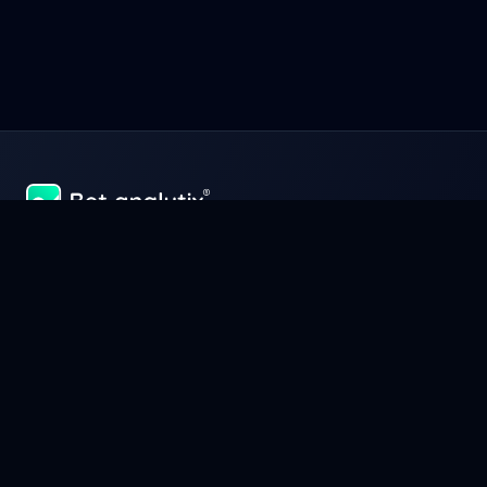
Uspět a vydělávat peníze ve sportovních sázkách znamená
především perfektně spravovat svůj kapitál jako podnikání.
Spravujte, analyzujte a optimalizujte své výhry s Bet-Analytix®,
nástrojem, který z vás udělá skutečného experta na sportovní
sázky.
Informace