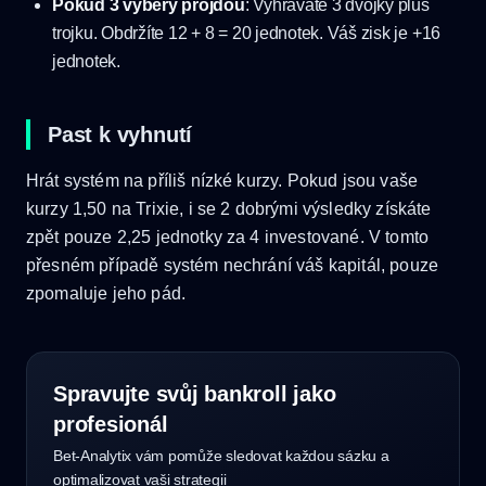
Pokud 3 výběry projdou
: Vyhráváte 3 dvojky plus
trojku. Obdržíte 12 + 8 = 20 jednotek. Váš zisk je +16
jednotek.
Past k vyhnutí
Hrát systém na příliš nízké kurzy. Pokud jsou vaše
kurzy 1,50 na Trixie, i se 2 dobrými výsledky získáte
zpět pouze 2,25 jednotky za 4 investované. V tomto
přesném případě systém nechrání váš kapitál, pouze
zpomaluje jeho pád.
Spravujte svůj bankroll jako
profesionál
Bet-Analytix vám pomůže sledovat každou sázku a
optimalizovat vaši strategii