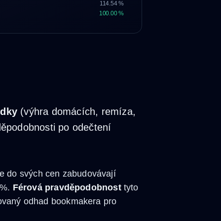
114.54 %
100.00 %
edky
(výhra domácích, remíza,
děpodobnosti po odečtení
le do svých cen zabudovávají
0 %.
Férová pravděpodobnost
tyto
ikovaný odhad bookmakera pro