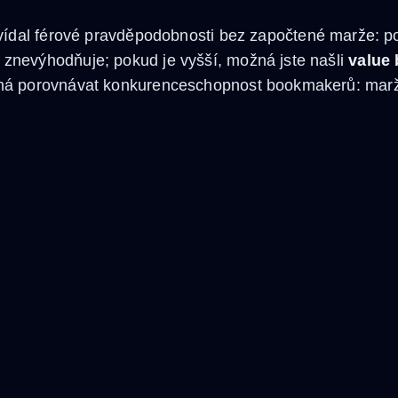
vídal férové pravděpodobnosti bez započtené marže: po
nevýhodňuje; pokud je vyšší, možná jste našli
value 
há porovnávat konkurenceschopnost bookmakerů: marž