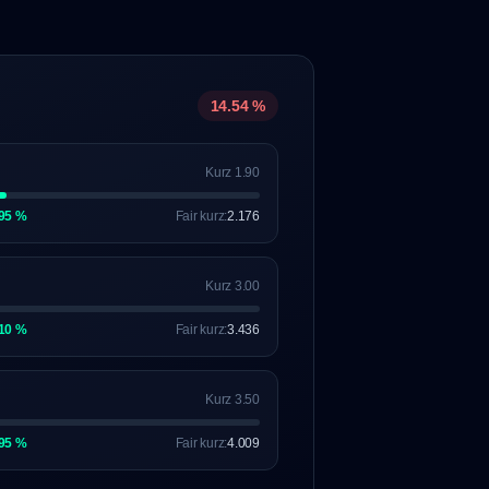
14.54 %
Kurz 1.90
95 %
Fair kurz:
2.176
Kurz 3.00
10 %
Fair kurz:
3.436
Kurz 3.50
95 %
Fair kurz:
4.009