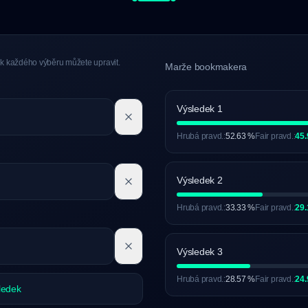
ek každého výběru můžete upravit.
Marže bookmakera
Výsledek 1
Hrubá pravd.:
52.63 %
Fair pravd.:
45.
Výsledek 2
Hrubá pravd.:
33.33 %
Fair pravd.:
29.
Výsledek 3
Hrubá pravd.:
28.57 %
Fair pravd.:
24.
ledek