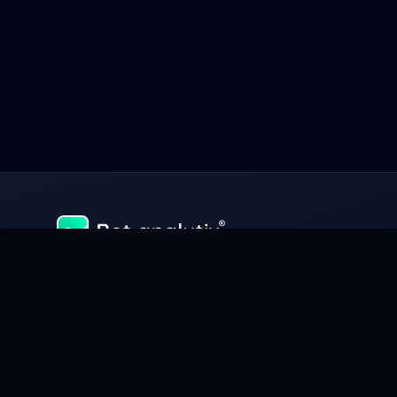
Uspět a vydělávat peníze ve sportovních sázkách znam
spravovat svůj kapitál jako podnikání. Spravujte, analyzujte a o
Analytix®, nástrojem, který z vás udělá skutečného experta na 