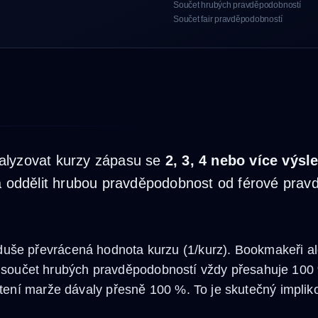
Součet hrubých pravděpodobností
Součet fair pravděpodobností
alyzovat kurzy zápasu se
2, 3, 4 nebo více výsl
 a oddělit hrubou pravděpodobnost od férové prav
duše převrácená hodnota kurzu (1/kurz). Bookmakeři a
roto součet hrubých pravděpodobností vždy přesahuje 10
čtení marže dávaly přesně 100 %. To je skutečný impl