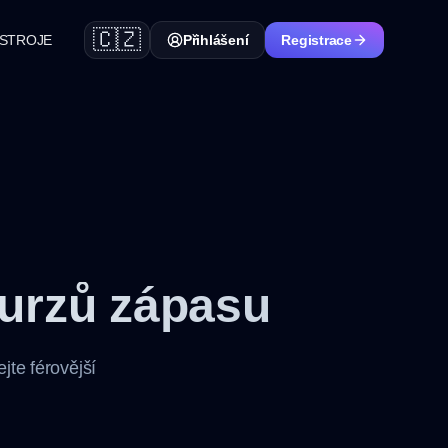
🇨🇿
STROJE
Přihlášení
Registrace
urzů zápasu
jte férovější