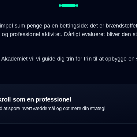
pel sum penge på en bettingside; det er brændstoffet ti
og professionel aktivitet. Dårligt evalueret bliver den s
 Akademiet vil vi guide dig trin for trin til at opbygge 
kroll som en professionel
d at spore hvert væddemål og optimere din strategi