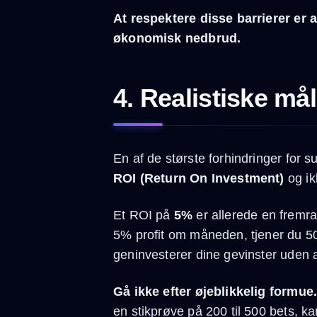
At respektere disse barrierer er 
økonomisk nedbrud.
4. Realistiske må
En af de største forhindringer for s
ROI (Return On Investment)
og ik
Et ROI på
5%
er allerede en fremra
5% profit om måneden, tjener du 50 
geninvesterer dine gevinster uden at
Gå ikke efter øjeblikkelig formue. 
en stikprøve på 200 til 500 bets, ka