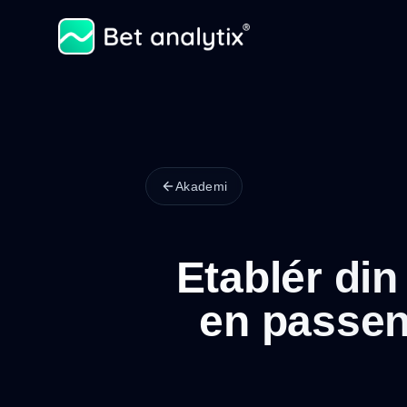
Akademi
Etablér din
en passend