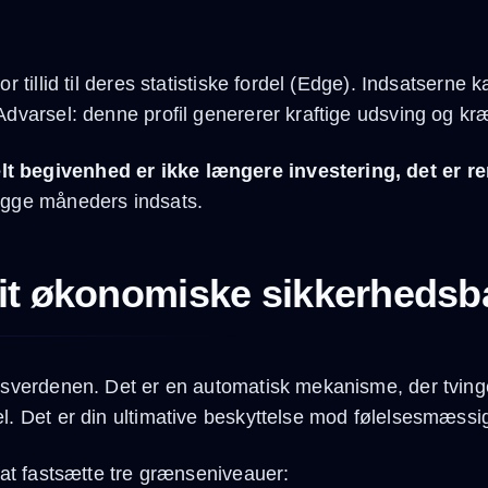
r tillid til deres statistiske fordel (Edge). Indsatserne k
dvarsel: denne profil genererer kraftige udsving og kræv
t begivenhed er ikke længere investering, det er re
ægge måneders indsats.
Dit økonomiske sikkerhedsb
rsverdenen. Det er en automatisk mekanisme, der tvinger
l. Det er din ultimative beskyttelse mod følelsesmæssi
i at fastsætte tre grænseniveauer: