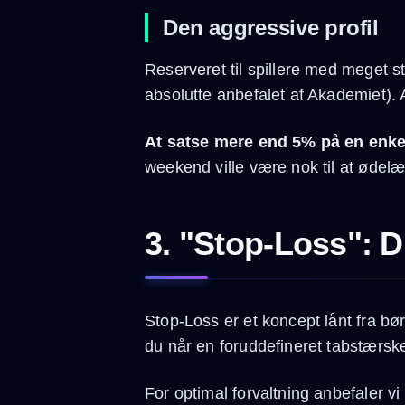
Den aggressive profil
Reserveret til spillere med meget sto
absolutte anbefalet af Akademiet). A
At satse mere end 5% på en enkel
weekend ville være nok til at ødel
3. "Stop-Loss": 
Stop-Loss er et koncept lånt fra bø
du når en foruddefineret tabstærske
For optimal forvaltning anbefaler v