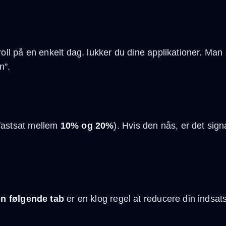
oll på en enkelt dag, lukker du dine applikationer. Man s
n".
fastsat mellem
10% og 20%
). Hvis den nås, er det sig
en følgende tab
er en klog regel at reducere din indsats