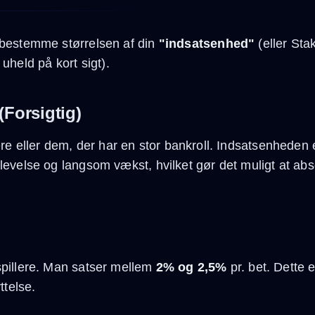
il bestemme størrelsen af din
"indsatsenhed"
(eller Stak
held på kort sigt).
(Forsigtig)
e eller dem, der har en stor bankroll. Indsatsenheden er
verlevelse og langsom vækst, hvilket gør det muligt at a
 spillere. Man satser mellem
2% og 2,5%
pr. bet. Dette 
ttelse.