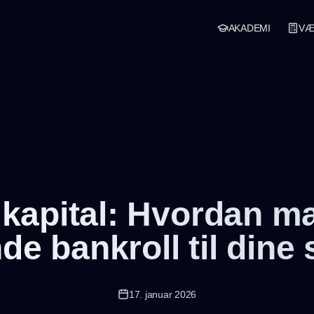
AKADEMI
VÆ
 kapital: Hvordan m
e bankroll til dine
17. januar 2026