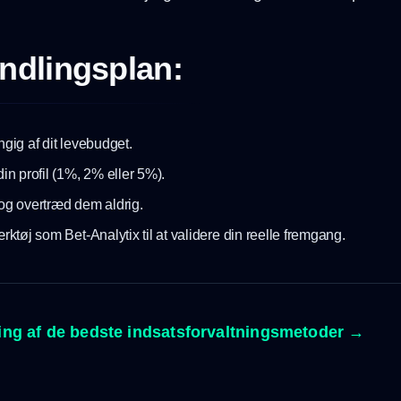
ndlingsplan:
gig af dit levebudget.
in profil (1%, 2% eller 5%).
 og overtræd dem aldrig.
rktøj som Bet-Analytix til at validere din reelle fremgang.
ng af de bedste indsatsforvaltningsmetoder →