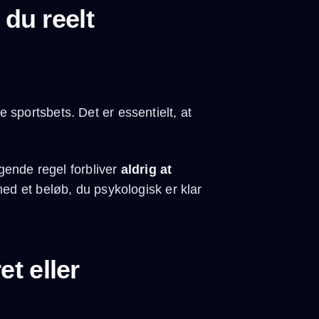
 du reelt
e sportsbets. Det er essentielt, at
gende regel forbliver
aldrig at
med et beløb, du psykologisk er klar
et eller