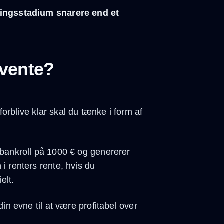
æringsstadium snarere end et
rvente?
forblive klar skal du tænke i form af
 bankroll på 1000 € og genererer
i renters rente, hvis du
elt.
in evne til at være profitabel over