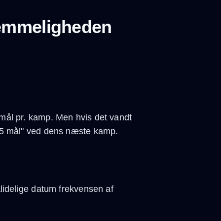
hemmeligheden
 mål pr. kamp. Men hvis det vandt
 2,5 mål" ved dens næste kamp.
ålidelige datum frekvensen af