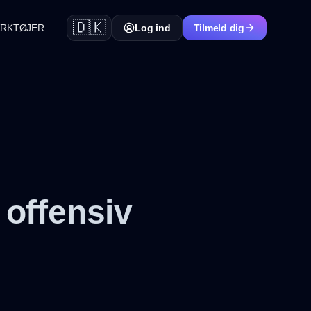
🇩🇰
RKTØJER
Log ind
Tilmeld dig
 offensiv