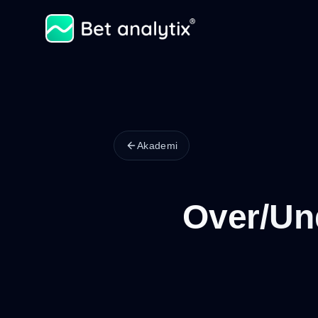
Akademi
Over/Und