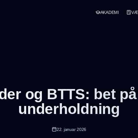
AKADEMI
VÆ
er og BTTS: bet på
underholdning
22. januar 2026