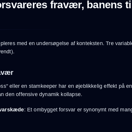
orsvareres fravær, banens t
suppleres med en undersøgelse af konteksten. Tre vari
vendt).
avær
oss" eller en stamkeeper har en øjeblikkelig effekt på 
n den offensive dynamik kollapse.
rsvarskæde
: Et ombygget forsvar er synonymt med mang