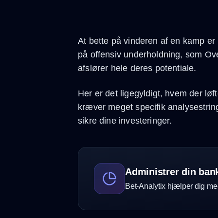
At bette på vinderen af en kamp er 
på offensiv underholdning, som Ove
afslører hele deres potentiale.
Her er det ligegyldigt, hvem der lø
kræver meget specifik analysestrin
sikre dine investeringer.
Administrer din ban
Bet-Analytix hjælper dig me