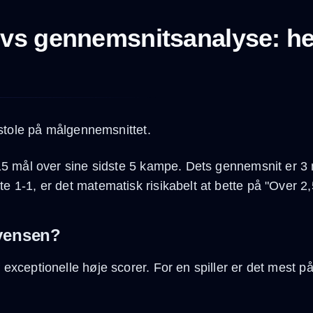
 vs gennemsnitsanalyse: 
t stole på målgennemsnittet.
t 15 mål over sine sidste 5 kampe. Dets gennemsnit er 3
te 1-1, er det matematisk risikabelt at bette på "Over
kvensen?
 exceptionelle høje scorer. For en spiller er det mest p