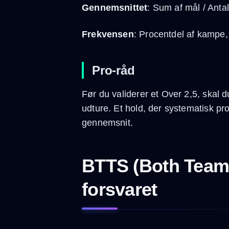
Gennemsnittet
: Sum af mål / Antal
Frekvensen
: Procentdel af kampe,
Pro-råd
Før du validerer et Over 2,5, skal d
udture. Et hold, der systematisk pro
gennemsnit.
BTTS (Both Teams
forsvaret