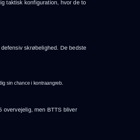
 taktisk konfiguration, hvor de to
t defensiv skrøbelighed. De bedste
dig sin chance i kontraangreb.
,5 overvejelig, men BTTS bliver