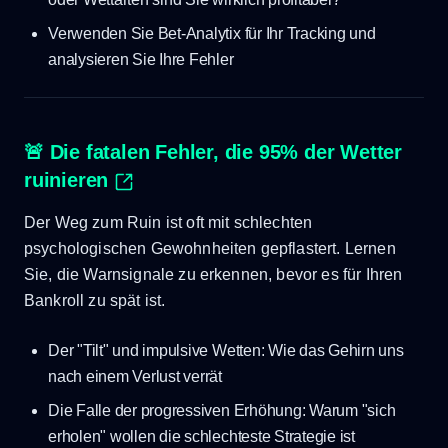
Verwenden Sie Bet-Analytix für Ihr Tracking und
analysieren Sie Ihre Fehler
🚨 Die fatalen Fehler, die 95% der Wetter
ruinieren
Der Weg zum Ruin ist oft mit schlechten
psychologischen Gewohnheiten gepflastert. Lernen
Sie, die Warnsignale zu erkennen, bevor es für Ihren
Bankroll zu spät ist.
Der "Tilt" und impulsive Wetten: Wie das Gehirn uns
nach einem Verlust verrät
Die Falle der progressiven Erhöhung: Warum "sich
erholen" wollen die schlechteste Strategie ist