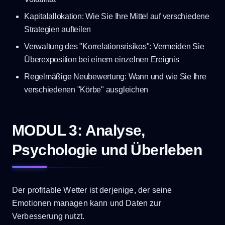
Kapitalallokation: Wie Sie Ihre Mittel auf verschiedene
Strategien aufteilen
Verwaltung des "Korrelationsrisikos": Vermeiden Sie
Überexposition bei einem einzelnen Ereignis
Regelmäßige Neubewertung: Wann und wie Sie Ihre
verschiedenen "Körbe" ausgleichen
MODUL 3: Analyse,
Psychologie und Überleben
Der profitable Wetter ist derjenige, der seine
Emotionen managen kann und Daten zur
Verbesserung nutzt.