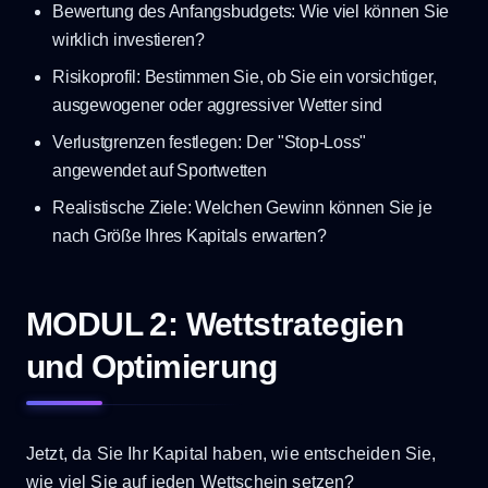
Bewertung des Anfangsbudgets: Wie viel können Sie
wirklich investieren?
Risikoprofil: Bestimmen Sie, ob Sie ein vorsichtiger,
ausgewogener oder aggressiver Wetter sind
Verlustgrenzen festlegen: Der "Stop-Loss"
angewendet auf Sportwetten
Realistische Ziele: Welchen Gewinn können Sie je
nach Größe Ihres Kapitals erwarten?
MODUL 2: Wettstrategien
und Optimierung
Jetzt, da Sie Ihr Kapital haben, wie entscheiden Sie,
wie viel Sie auf jeden Wettschein setzen?