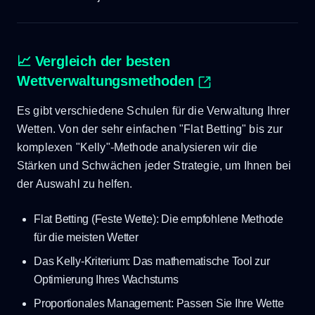
📈 Vergleich der besten
Wettverwaltungsmethoden
Es gibt verschiedene Schulen für die Verwaltung Ihrer
Wetten. Von der sehr einfachen "Flat Betting" bis zur
komplexen "Kelly"-Methode analysieren wir die
Stärken und Schwächen jeder Strategie, um Ihnen bei
der Auswahl zu helfen.
Flat Betting (Feste Wette): Die empfohlene Methode
für die meisten Wetter
Das Kelly-Kriterium: Das mathematische Tool zur
Optimierung Ihres Wachstums
Proportionales Management: Passen Sie Ihre Wette