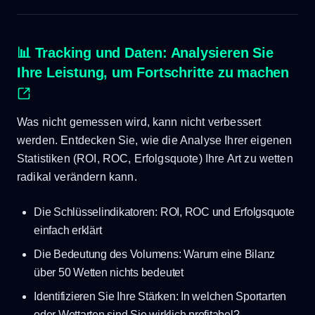
📊 Tracking und Daten: Analysieren Sie
Ihre Leistung, um Fortschritte zu machen
Was nicht gemessen wird, kann nicht verbessert
werden. Entdecken Sie, wie die Analyse Ihrer eigenen
Statistiken (ROI, ROC, Erfolgsquote) Ihre Art zu wetten
radikal verändern kann.
Die Schlüsselindikatoren: ROI, ROC und Erfolgsquote
einfach erklärt
Die Bedeutung des Volumens: Warum eine Bilanz
über 50 Wetten nichts bedeutet
Identifizieren Sie Ihre Stärken: In welchen Sportarten
oder Wettarten sind Sie wirklich profitabel?