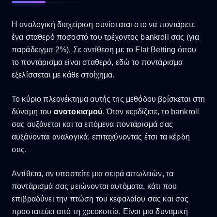
Η αναλογική διαχείριση συνίσταται στο να ποντάρετε
ένα σταθερό ποσοστό του τρέχοντος bankroll σας (για
παράδειγμα 2%). Σε αντίθεση με το Flat Betting όπου
το ποντάρισμα είναι σταθερό, εδώ το ποντάρισμα
εξελίσσεται με κάθε στοίχημα.
Το κύριο πλεονέκτημα αυτής της μεθόδου βρίσκεται στη
δύναμη του
ανατοκισμού
. Όταν κερδίζετε, το bankroll
σας αυξάνεται και τα επόμενα ποντάρισμά σας
αυξάνονται αναλογικά, επιταχύνοντας έτσι τα κέρδη
σας.
Αντίθετα, αν υποστείτε μια σειρά απωλειών, τα
ποντάρισμά σας μειώνονται αυτόματα, κάτι που
επιβραδύνει την πτώση του κεφαλαίου σας και σας
προστατεύει από τη χρεοκοπία. Είναι μια δυναμική