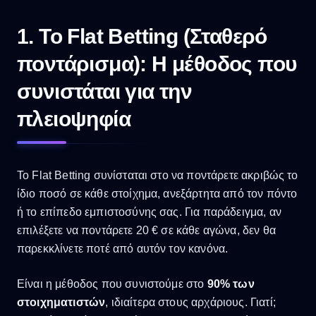
1. Το Flat Betting (Σταθερό
ποντάρισμα): Η μέθοδος που
συνιστάται για την
πλειοψηφία
Το Flat Betting συνίσταται στο να ποντάρετε ακριβώς το
ίδιο ποσό σε κάθε στοίχημα, ανεξάρτητα από τον πόντο
ή το επίπεδο εμπιστοσύνης σας. Για παράδειγμα, αν
επιλέξετε να ποντάρετε 20 € σε κάθε αγώνα, δεν θα
παρεκκλίνετε ποτέ από αυτόν τον κανόνα.
Είναι η μέθοδος που συνιστούμε στο
90% των
στοιχηματιστών
, ιδιαίτερα στους αρχάριους. Γιατί;