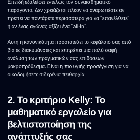
Επειδή εξαλείφει εντελώς τον συναισθηματικό
παράγοντα. Δεν χρειάζεται πλέον να αναρωτιέστε αν
πρέπει να ποντάρετε περισσότερα για να "επανέλθετε"
ή αν ένας αγώνας αξίζει ένα "all-in".
Αυτή η κανονικότητα προστατεύει το κεφάλαιό σας από
βίαιες διακυμάνσεις και επιτρέπει μια πολύ σαφή
ανάλυση των πραγματικών σας επιδόσεων
μακροπρόθεσμα. Είναι η πιο υγιής προσέγγιση για να
οικοδομήσετε σιδερένια πειθαρχία.
2. Το κριτήριο Kelly: Το
μαθηματικό εργαλείο για
βελτιστοποίηση της
ανάπτυξής σας