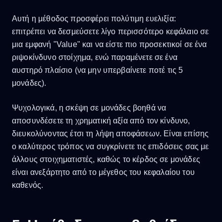
Αυτή η μέθοδος προσφέρει πολύτιμη ευελιξία:
επιτρέπει να δεσμεύσετε λίγο περισσότερο κεφάλαιο σε
μια εμφανή "Value" και να είστε πιο προσεκτικοί σε ένα
ριψοκίνδυνο στοίχημα, ενώ παραμένετε σε ένα
αυστηρό πλαίσιο (να μην υπερβαίνετε ποτέ τις 5
μονάδες).
Ψυχολογικά, η σκέψη σε μονάδες βοηθά να
αποσυνδέσετε τη χρηματική αξία από τον κίνδυνο,
διευκολύνοντας έτσι τη λήψη αποφάσεων. Είναι επίσης
ο καλύτερος τρόπος να συγκρίνετε τις επιδόσεις σας με
άλλους στοιχηματιστές, καθώς το κέρδος σε μονάδες
είναι ανεξάρτητο από το μέγεθος του κεφαλαίου του
καθενός.