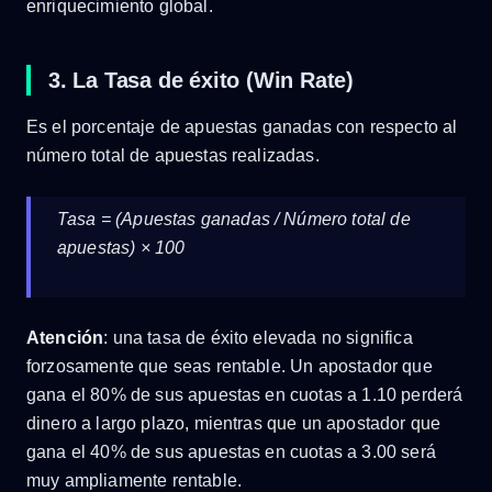
enriquecimiento global.
3. La Tasa de éxito (Win Rate)
Es el porcentaje de apuestas ganadas con respecto al
número total de apuestas realizadas.
Tasa = (Apuestas ganadas / Número total de
apuestas) × 100
Atención
: una tasa de éxito elevada no significa
forzosamente que seas rentable. Un apostador que
gana el 80% de sus apuestas en cuotas a 1.10 perderá
dinero a largo plazo, mientras que un apostador que
gana el 40% de sus apuestas en cuotas a 3.00 será
muy ampliamente rentable.