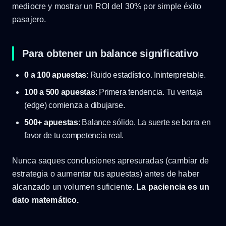
mediocre y mostrar un ROI del 30% por simple éxito
pasajero.
Para obtener un balance significativo
0 a 100 apuestas
: Ruido estadístico. Ininterpretable.
100 a 500 apuestas
: Primera tendencia. Tu ventaja
(edge) comienza a dibujarse.
500+ apuestas
: Balance sólido. La suerte se borra en
favor de tu competencia real.
Nunca saques conclusiones apresuradas (cambiar de
estrategia o aumentar tus apuestas) antes de haber
alcanzado un volumen suficiente.
La paciencia es un
dato matemático.