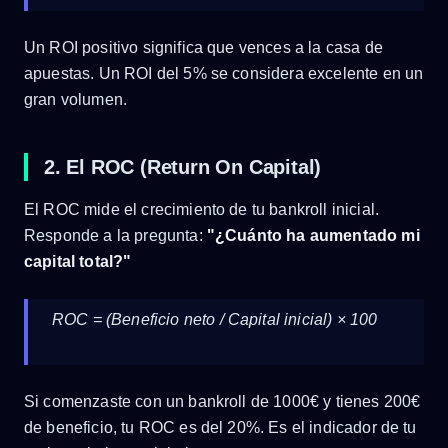
Un ROI positivo significa que vences a la casa de
apuestas. Un ROI del 5% se considera excelente en un
gran volumen.
2. El ROC (Return On Capital)
El ROC mide el crecimiento de tu bankroll inicial.
Responde a la pregunta:
"¿Cuánto ha aumentado mi
capital total?"
ROC = (Beneficio neto / Capital inicial) × 100
Si comenzaste con un bankroll de 1000€ y tienes 200€
de beneficio, tu ROC es del 20%. Es el indicador de tu