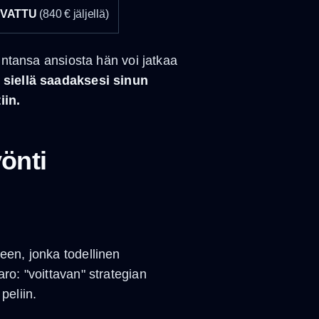
VATTU
(840 € jäljellä)
intansa ansiosta hän voi jatkaa
e siellä saadaksesi sinun
iin.
önti
een, jonka todellinen
ro: "voittavan" strategian
peliin.