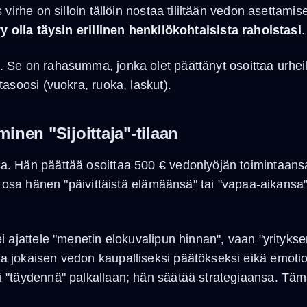
virhe on silloin tällöin nostaa tililtään vedon asettami
y olla täysin erillinen henkilökohtaisista rahoistasi
.
Se on rahasumma, jonka olet päättänyt osoittaa urheil
asoosi (vuokra, ruoka, laskut).
minen "Sijoittaja"-tilaan
. Hän päättää osoittaa 500 € vedonlyöjän toimintaans
 osa hänen "päivittäistä elämäänsä" tai "vapaa-aikansa" 
 ajattele "menetin elokuvalipun hinnan", vaan "yritykse
 jokaisen vedon kaupalliseksi päätökseksi eikä emotio
 "täydennä" palkallaan; hän säätää strategiaansa. Täm