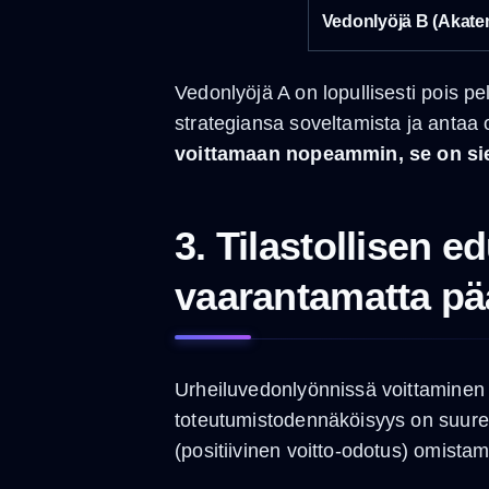
Vedonlyöjä B (Akate
Vedonlyöjä A on lopullisesti pois p
strategiansa soveltamista ja anta
voittamaan nopeammin, se on siel
3. Tilastollisen
vaarantamatta p
Urheiluvedonlyönnissä voittaminen 
toteutumistodennäköisyys on suuremp
(positiivinen voitto-odotus) omistam