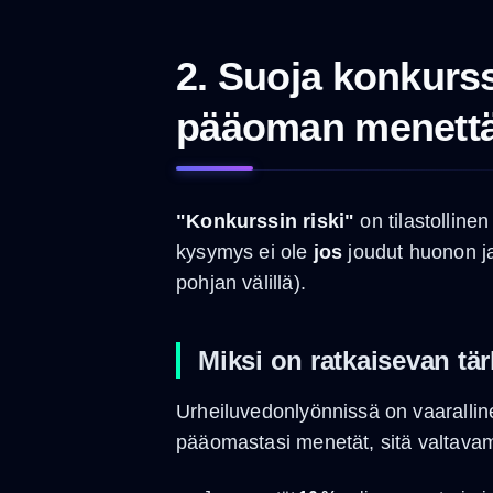
2. Suoja konkurs
pääoman menett
"Konkurssin riski"
on tilastolline
kysymys ei ole
jos
joudut huonon j
pohjan välillä).
Miksi on ratkaisevan tär
Urheiluvedonlyönnissä on vaaralli
pääomastasi menetät, sitä valtavam