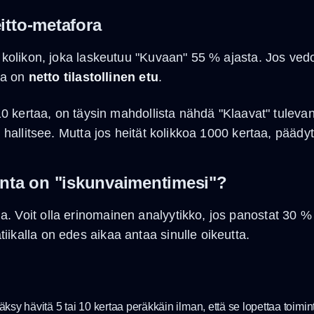
itto-metafora
n kolikon, joka laskeutuu "Kuvaan" 55 % ajasta. Jos ve
lla on
netto tilastollinen etu
.
 10 kertaa, on täysin mahdollista nähdä "Klaavat" tuleva
) hallitsee. Mutta jos heität kolikkoa 1000 kertaa, päädyt
inta on "iskunvaimentimesi"?
. Voit olla erinomainen analyytikko, jos panostat 30 
ikalla on edes aikaa antaa sinulle oikeutta.
äksy hävitä 5 tai 10 kertaa peräkkäin ilman, että se lopettaa toimin