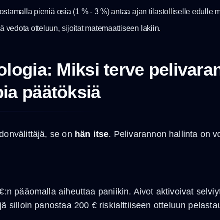
ostamalla pieniä osia (1 % - 3 %) antaa ajan tilastolliselle edulle m
ää vedota otteluun, sijoitat matemaattiseen lakiin.
ogia: Miksi terve pelivaran
ia päätöksiä
donvälittäjä, se on
hän itse
. Pelivarannon hallinta on 
€:n pääomalla aiheuttaa paniikin. Aivot aktivoivat selvi
jä silloin panostaa 200 € riskialttiiseen otteluun pelas