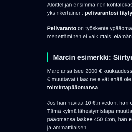
Aloittelijan ensimmäinen kohtalokas 
yksinkertainen:
pelivarantosi täyty
Pelivaranto
on työskentelypääoma. 
menettäminen ei vaikuttaisi elämänt
Marcin esimerkki: Siirty
Marc ansaitsee 2000 € kuukaudessa
€ muuttavat tilaa: ne eivät enää ole
toimintapääomansa
.
Jos hän häviää 10 €:n vedon, hän ei
Tämä kylmä lähestymistapa muuttaa
pääomansa laskee 450 €:on, hän ei
ja ammattilaisen.