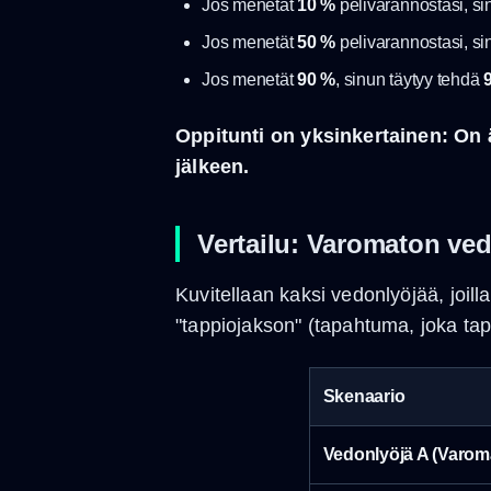
Jos menetät
10 %
pelivarannostasi, si
Jos menetät
50 %
pelivarannostasi, si
Jos menetät
90 %
, sinun täytyy tehdä
Oppitunti on yksinkertainen: On
jälkeen.
Vertailu: Varomaton ved
Kuvitellaan kaksi vedonlyöjää, joi
"tappiojakson" (tapahtuma, joka tapa
Skenaario
Vedonlyöjä A (Varom