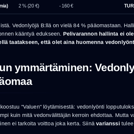
mia)
2 % (20 €)
- 160 €
TUR
elistä. Vedonlyöjä B:llä on vielä 84 % pääomastaan. Hall
a onnen kääntyä edukseen.
Pelivarannon hallinta ei ol
lä taatakseen, että olet aina huomenna vedonlyönt
 edun ymmärtäminen: Vedonly
ääomaa
koostuu "Valuen" löytämisestä: vedonlyönti lopputuloks
i kuin mitä vedonvälittäjän kerroin ehdottaa. Mutta va
inen ei tarkoita voittoa joka kerta. Siinä
varianssi
tulee 