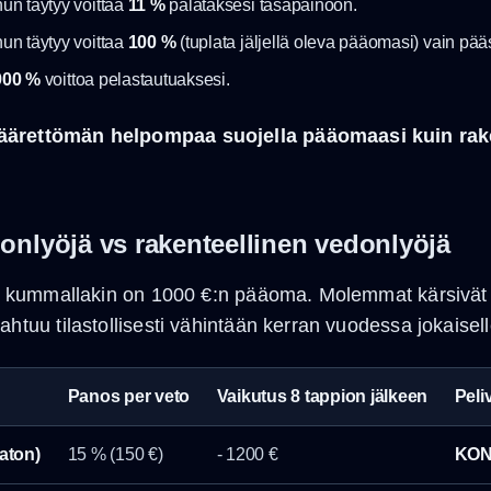
nun täytyy voittaa
11 %
palataksesi tasapainoon.
nun täytyy voittaa
100 %
(tuplata jäljellä oleva pääomasi) vain pä
900 %
voittoa pelastautuaksesi.
 äärettömän helpompaa suojella pääomaasi kuin ra
onlyöjä vs rakenteellinen vedonlyöjä
lla kummallakin on 1000 €:n pääoma. Molemmat kärsivät
htuu tilastollisesti vähintään kerran vuodessa jokaisell
Panos per veto
Vaikutus 8 tappion jälkeen
Peli
aton)
15 % (150 €)
- 1200 €
KON