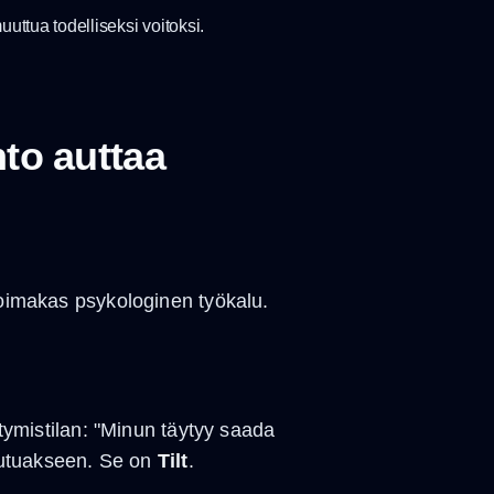
uuttua todelliseksi voitoksi.
to auttaa
voimakas psykologinen työkalu.
ytymistilan: "Minun täytyy saada
tautuakseen. Se on
Tilt
.