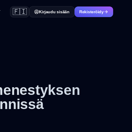
🇫🇮
T
Kirjaudu sisään
Rekisteröidy
 menestyksen
önnissä