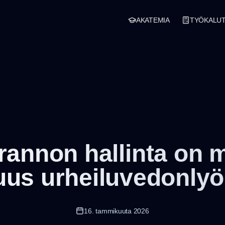
AKATEMIA
TYÖKALU
arannon hallinta on
uus urheiluvedonly
16. tammikuuta 2026