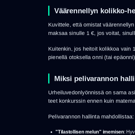
Väärennellyn kolikko-he
Kuvittele, että omistat väärennelly
maksaa sinulle 1 €, jos voitat, sinu
Kuitenkin, jos heitoit kolikkoa vain
pienellä otoksella onni (tai epäonni
Miksi pelivarannon hall
Urheiluvedonlyönnissä on sama asia
teet konkurssin ennen kuin matemati
Pelivarannon hallinta mahdollistaa:
"Tilastollisen melun" imemisen
: Hyv