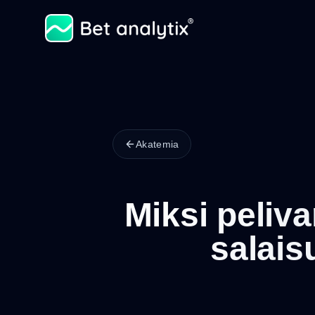
Akatemia
Miksi peliv
salais