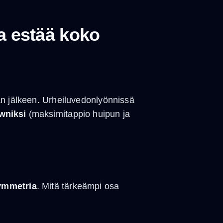
a estää koko
an jälkeen. Urheiluvedonlyönnissä
wniksi
(maksimitappio huipun ja
symmetria
. Mitä tärkeämpi osa