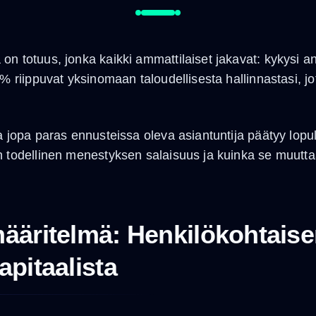
on totuus, jonka kaikki ammattilaiset jakavat: kykysi a
 % riippuvat yksinomaan taloudellisesta hallinnastasi, 
a jopa paras ennusteissa oleva asiantuntija päätyy lopul
n todellinen menestyksen salaisuus ja kuinka se muutta
määritelmä: Henkilökohtais
apitaalista