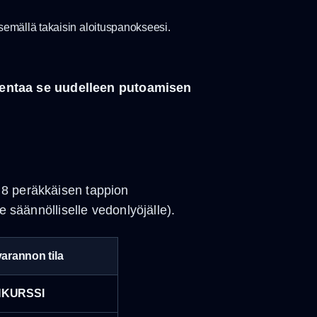
äsemällä takaisin aloituspanokseesi.
kentaa se uudelleen putoamisen
 8 peräkkäisen tappion
e säännölliselle vedonlyöjälle).
varannon tila
KURSSI