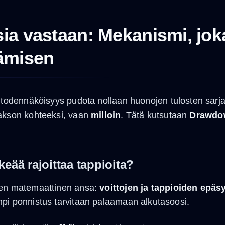
sia vastaan: Mekanismi, jok
ämisen
n todennäköisyys pudota nollaan huonojen tulosten sarj
akson kohteeksi, vaan
milloin
. Tätä kutsutaan
Drawdo
keää rajoittaa tappioita?
nen matemaattinen ansa:
voittojen ja tappioiden epä
pi ponnistus tarvitaan palaamaan alkutasoosi.