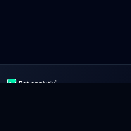
Menestys ja rahan ansaitseminen urheiluvedoissa on ennen
kaikkea pääomasi täydellistä hallintaa yrityksen tapaan. Hallitse,
analysoi ja optimoi voittojasi Bet-Analytix®:n avulla, työkalu, joka
tekee sinusta todellisen urheiluvetojen asiantuntijan.