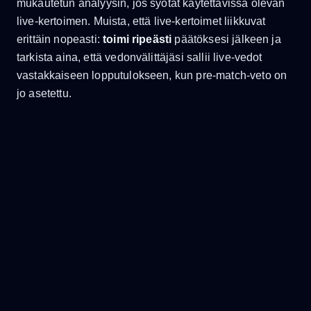
mukautetun analyysin, jos syötät käytettävissä olevan
live-kertoimen. Muista, että live-kertoimet liikkuvat
erittäin nopeasti:
toimi ripeästi
päätöksesi jälkeen ja
tarkista aina, että vedonvälittäjäsi sallii live-vedot
vastakkaiseen lopputulokseen, kun pre-match-veto on
jo asetettu.