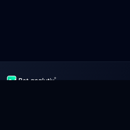
Réussir et gagner de l'argent dans les paris sportifs, c'est avant
tout gérer son capital à la perfection à l'image d'une entreprise.
Gérer, analyser et optimiser vos gains avec Bet-Analytix®, l'outil
qui fera de vous un vrai expert en paris sportifs.