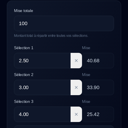
Mise totale
Montant total à répartir entre toutes vos sélections.
Sélection 1
Mise
40.68
Sélection 2
Mise
33.90
Sélection 3
Mise
25.42