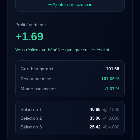
Ajouter une sélection
Profit / perte net
+1.69
Vous réalisez un bénéfice quel que soit le résultat.
Gain brut garanti
101.69
Retour sur mise
101.69 %
Marge bookmaker
-1.67 %
Sélection 1
40.68
@ 2.500
Sélection 2
33.90
@ 3.000
Sélection 3
25.42
@ 4.000