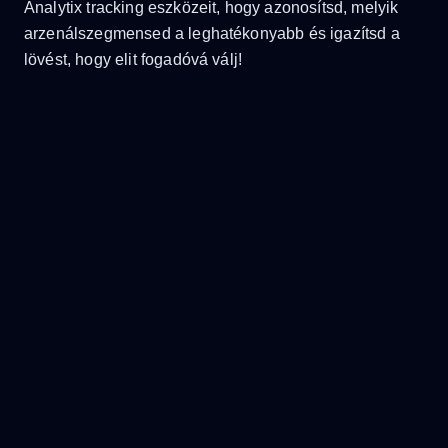
Analytix tracking eszközeit, hogy azonosítsd, melyik
arzenálszegmensed a leghatékonyabb és igazítsd a
lövést, hogy elit fogadóvá válj!