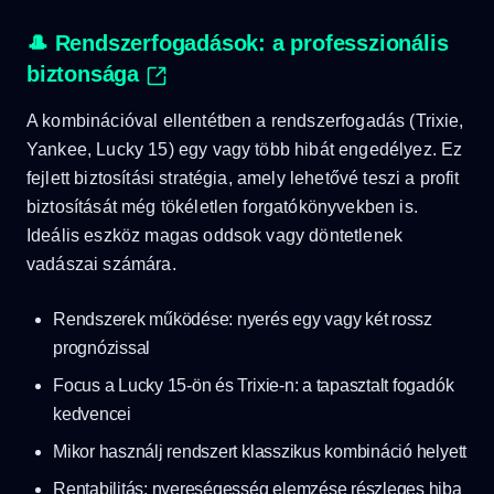
🎩 Rendszerfogadások: a professzionális
biztonsága
A kombinációval ellentétben a rendszerfogadás (Trixie,
Yankee, Lucky 15) egy vagy több hibát engedélyez. Ez
fejlett biztosítási stratégia, amely lehetővé teszi a profit
biztosítását még tökéletlen forgatókönyvekben is.
Ideális eszköz magas oddsok vagy döntetlenek
vadászai számára.
Rendszerek működése: nyerés egy vagy két rossz
prognózissal
Focus a Lucky 15-ön és Trixie-n: a tapasztalt fogadók
kedvencei
Mikor használj rendszert klasszikus kombináció helyett
Rentabilitás: nyereségesség elemzése részleges hiba