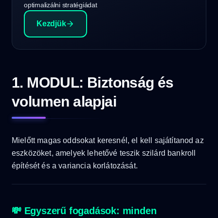
optimalizálni stratégiádat
Kezdjük
1. MODUL: Biztonság és
volumen alapjai
Mielőtt magas oddsokat keresnél, el kell sajátítanod az
eszközöket, amelyek lehetővé teszik szilárd bankroll
építését és a variancia korlátozását.
💸 Egyszerű fogadások: minden