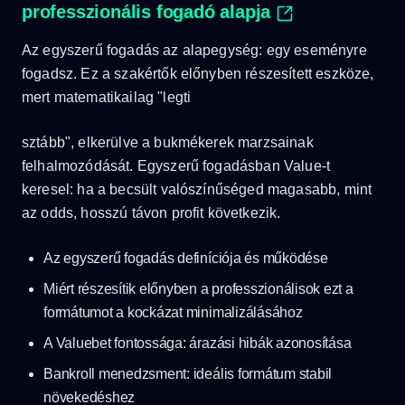
professzionális fogadó alapja
Az egyszerű fogadás az alapegység: egy eseményre
fogadsz. Ez a szakértők előnyben részesített eszköze,
mert matematikailag "legti
sztább", elkerülve a bukmékerek marzsainak
felhalmozódását. Egyszerű fogadásban Value-t
keresel: ha a becsült valószínűséged magasabb, mint
az odds, hosszú távon profit következik.
Az egyszerű fogadás definíciója és működése
Miért részesítik előnyben a professzionálisok ezt a
formátumot a kockázat minimalizálásához
A Valuebet fontossága: árazási hibák azonosítása
Bankroll menedzsment: ideális formátum stabil
növekedéshez