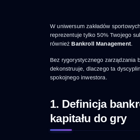
W uniwersum zakładów sportowych i
reprezentuje tylko 50% Twojego s
również
Bankroll Management
.
Bez rygorystycznego zarządzania b
dekonstruuje, dlaczego ta dyscypl
spokojnego inwestora.
1. Definicja bank
kapitału do gry