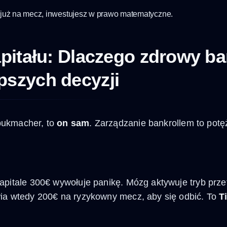
z już na mecz, inwestujesz w prawo matematyczne.
apitału: Dlaczego zdrowy b
pszych decyzji
bukmacher, to
on sam
. Zarządzanie bankrollem to pot
kapitale 300€ wywołuje panikę. Mózg aktywuje tryb prz
wia wtedy 200€ na ryzykowny mecz, aby się odbić. To
Ti