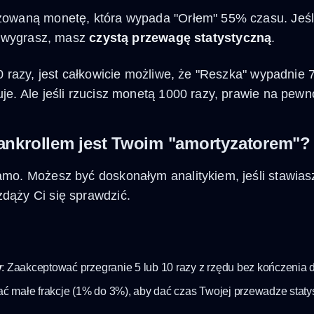
zowaną monetę, która wypada "Orłem" 55% czasu. Jeśli
dy wygrasz, masz
czystą przewagę statystyczną
.
0 razy, jest całkowicie możliwe, że "Reszka" wypadnie 7
je. Ale jeśli rzucisz monetą 1000 razy, prawie na pew
ankrollem jest Twoim "amortyzatorem"?
amo. Możesz być doskonałym analitykiem, jeśli stawias
dąży Ci się sprawdzić.
y
: Zaakceptować przegranie 5 lub 10 razy z rzędu bez kończenia d
ać małe frakcje (1% do 3%), aby dać czas Twojej przewadze statys