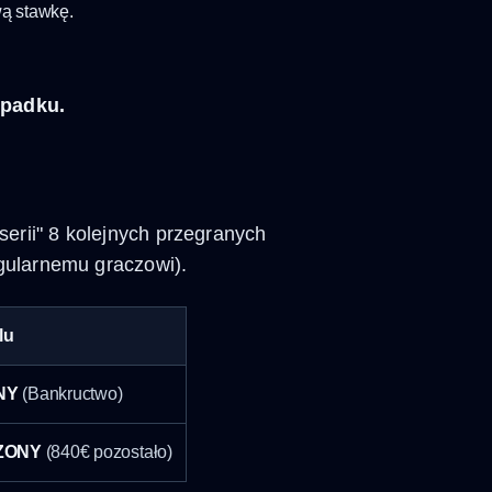
wą stawkę.
upadku.
erii" 8 kolejnych przegranych
egularnemu graczowi).
lu
NY
(Bankructwo)
ZONY
(840€ pozostało)