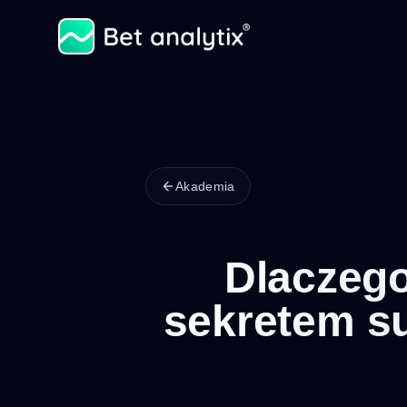
Akademia
Dlaczego
sekretem s