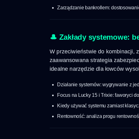
Zarządzanie bankrollem: dostosowan
🎩 Zakłady systemowe: be
W przeciwieństwie do kombinacji, z
zaawansowana strategia zabezpiecz
idealne narzędzie dla łowców wyso
Działanie systemów: wygrywanie z je
Focus na Lucky 15 i Trixie: faworyci 
Kiedy używać systemu zamiast klasyc
Rentowność: analiza progu rentownoś