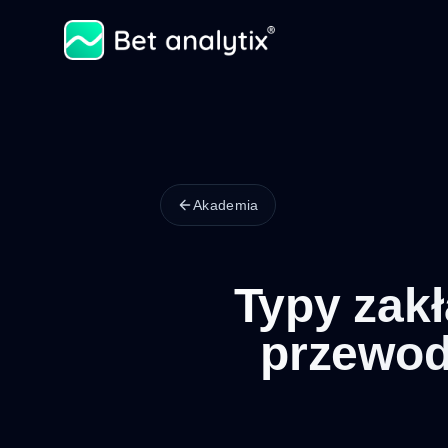
Akademia
Typy zak
przewod