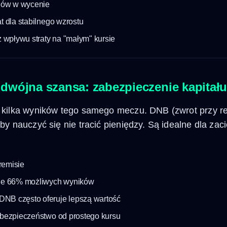
ędów w wycenie
t dla stabilnego wzrostu
ż wpływu straty na "małym" kursie
odwójna szansa: zabezpieczenie kapitał
 kilka wyników tego samego meczu. DNB (zwrot przy re
by nauczyć się nie tracić pieniędzy. Są idealne dla zac
remisie
cie 66% możliwych wyników
NB często oferuje lepszą wartość
 bezpieczeństwo od prostego kursu