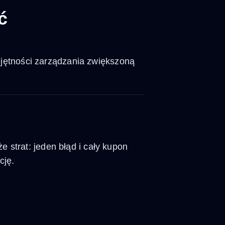
ć
ejętności zarządzania zwiększoną
e strat: jeden błąd i cały kupon
cję.