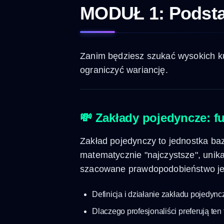
MODUŁ 1: Podsta
Zanim będziesz szukać wysokich ku
ograniczyć wariancję.
💸 Zakłady pojedyncze: 
Zakład pojedynczy to jednostka ba
matematycznie "najczystsze", unik
szacowane prawdopodobieństwo jes
Definicja i działanie zakładu pojedyn
Dlaczego profesjonaliści preferują ten