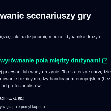
anie scenariuszy gry
cięzcę, ale na fizjonomię meczu i dynamikę drużyn.
 wyrównanie pola między drużynami
j przewagi lub wady drużynie. To ostateczne narzędzie
wanie różnicy między handicapem europejskim (bez z
 od profesjonalistów.
 (+1, -1, itp.)
dy więcej nie pomyl kuponu