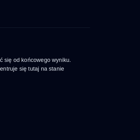
ać się od końcowego wyniku.
truje się tutaj na stanie