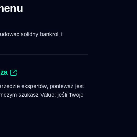
menu
dować solidny bankroll i
cza
arzędzie ekspertów, ponieważ jest
nczym szukasz Value: jeśli Twoje