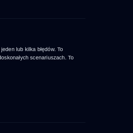
jeden lub kilka błędów. To
doskonałych scenariuszach. To