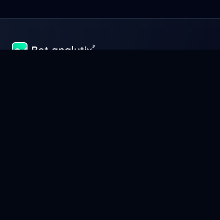
Sukces i zarabianie pieniędzy w zakładach sportowych to przede
wszystkim perfekcyjne zarządzanie kapitałem, tak jak w biznesie.
Zarządzaj, analizuj i optymalizuj swoje wygrane z Bet-Analytix®,
narzędziem, które uczyni Cię prawdziwym ekspertem od
zakładów sportowych.
Informacja
Warunki korzystania
Warunki sprzedaży
Polityka prywatności