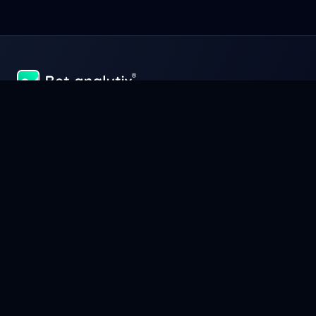
Ter sucesso e ganhar dinheiro nas apostas desportivas é, acima
de tudo, gerir o seu capital na perfeição à imagem de uma
empresa. Gerenciar, analisar e otimizar seus ganhos com Bet-
Analytix®, a ferramenta que fará de você um verdadeiro
especialista em apostas esportivas.
Informações
Condições Gerais de Uso
Condições Gerais de Venda
Política de privacidade