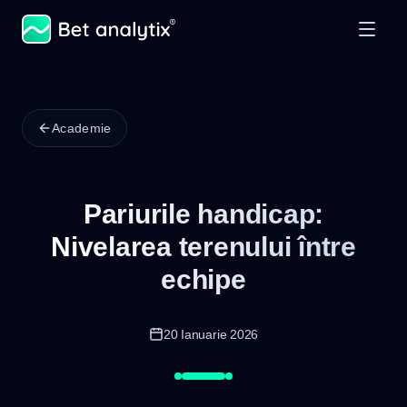
Academie
Pariurile handicap:
Nivelarea terenului între
echipe
20 Ianuarie 2026