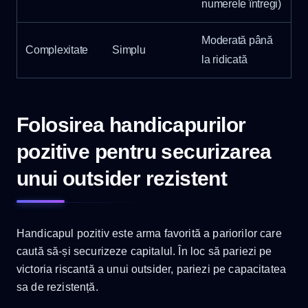
numerele întregi)
Moderată până
Complexitate
Simplu
la ridicată
Folosirea handicapurilor
pozitive pentru securizarea
unui outsider rezistent
Handicapul pozitiv este arma favorită a pariorilor care
caută să-și securizeze capitalul. În loc să pariezi pe
victoria riscantă a unui outsider, pariezi pe capacitatea
sa de rezistență.