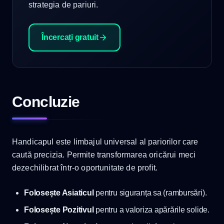
strategia de pariuri.
Încercați gratuit
Concluzie
Handicapul este limbajul universal al pariorilor care
caută precizia. Permite transformarea oricărui meci
dezechilibrat într-o oportunitate de profit.
Folosește Asiaticul
pentru siguranța sa (rambursări).
Folosește Pozitivul
pentru a valoriza apărările solide.