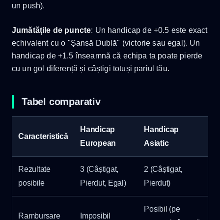
un push).
Jumătățile de puncte
: Un handicap de +0.5 este exact
echivalent cu o "Șansă Dublă" (victorie sau egal). Un
handicap de +1.5 înseamnă că echipa ta poate pierde
cu un gol diferență și câștigi totuși pariul tău.
Tabel comparativ
Handicap
Handicap
Caracteristică
European
Asiatic
Rezultate
3 (Câștigat,
2 (Câștigat,
posibile
Pierdut, Egal)
Pierdut)
Posibil (pe
Rambursare
Imposibil