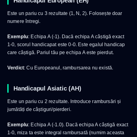
Handicapul European (EH)
Este un pariu cu 3 rezultate (1, N, 2). Folosește doar
numere întregi.
Exemplu
: Echipa A (-1). Dacă echipa A câștigă exact
1-0, scorul handicapat este 0-0. Este egalul handicap
care câștigă. Pariul tău pe echipa A este pierdut.
Verdict
: Cu Europeanul, rambursarea nu există.
Handicapul Asiatic (AH)
Este un pariu cu 2 rezultate. Introduce rambursări și
jumătăți de câștiguri/pierderi.
Exemplu
: Echipa A (-1.0). Dacă echipa A câștigă exact
1-0, miza ta este integral rambursată (numim aceasta