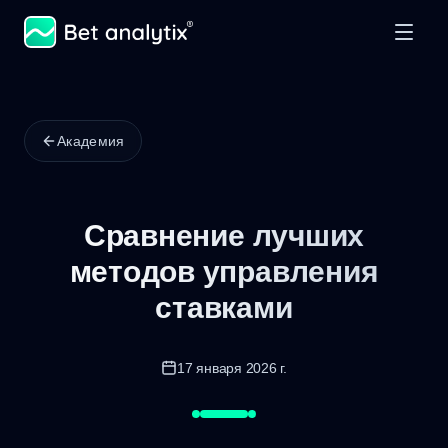
Академия
Сравнение лучших
методов управления
ставками
17 января 2026 г.