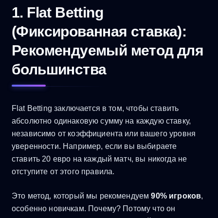
1. Flat Betting
(Фиксированная ставка):
Рекомендуемый метод для
большинства
Flat Betting заключается в том, чтобы ставить
абсолютно одинаковую сумму на каждую ставку,
независимо от коэффициента или вашего уровня
уверенности. Например, если вы выбираете
ставить 20 евро на каждый матч, вы никогда не
отступите от этого правила.
Это метод, который мы рекомендуем
90% игроков
,
особенно новичкам. Почему? Потому что он