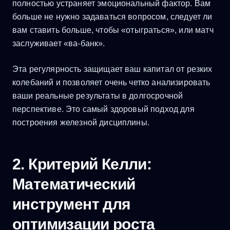
полностью устраняет эмоциональный фактор. Вам
больше не нужно задаваться вопросом, следует ли
вам ставить больше, чтобы «отыграться», или матч
заслуживает «ва-банк».
Эта регулярность защищает ваш капитал от резких
колебаний и позволяет очень четко анализировать
ваши реальные результаты в долгосрочной
перспективе. Это самый здоровый подход для
построения железной дисциплины.
2. Критерий Келли:
Математический
инструмент для
оптимизации роста