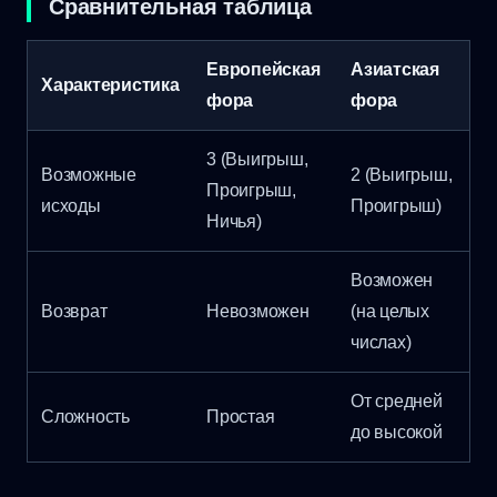
Сравнительная таблица
Европейская
Азиатская
Характеристика
фора
фора
3 (Выигрыш,
Возможные
2 (Выигрыш,
Проигрыш,
исходы
Проигрыш)
Ничья)
Возможен
Возврат
Невозможен
(на целых
числах)
От средней
Сложность
Простая
до высокой