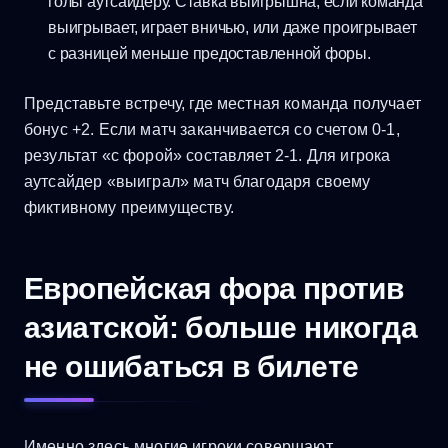
голы аутсайдеру. Ставка выигрышна, если команда
выигрывает, играет вничью, или даже проигрывает
с разницей меньше предоставленной форы.
Представьте встречу, где местная команда получает
бонус +2. Если матч заканчивается со счетом 0-1,
результат «с форой» составляет 2-1. Для игрока
аутсайдер «выиграл» матч благодаря своему
фиктивному преимуществу.
Европейская фора против
азиатской: больше никогда
не ошибаться в билете
Именно здесь многие игроки совершают