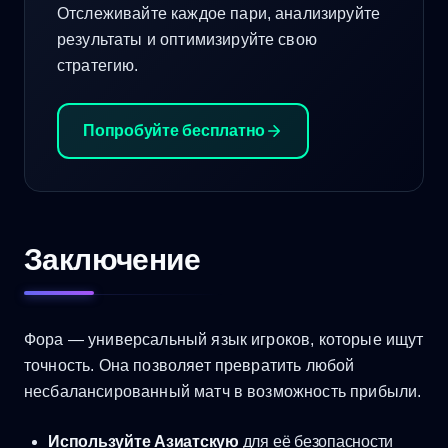
Отслеживайте каждое пари, анализируйте
результаты и оптимизируйте свою
стратегию.
Попробуйте бесплатно
Заключение
Фора — универсальный язык игроков, которые ищут
точность. Она позволяет превратить любой
несбалансированный матч в возможность прибыли.
Используйте Азиатскую
для её безопасности