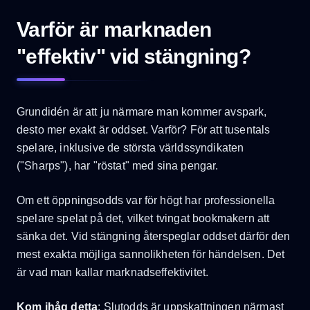
Varför är marknaden
"effektiv" vid stängning?
Grundidén är att ju närmare man kommer avspark,
desto mer exakt är oddset. Varför? För att tusentals
spelare, inklusive de största världssyndikaten
("Sharps"), har "röstat" med sina pengar.
Om ett öppningsodds var för högt har professionella
spelare spelat på det, vilket tvingat bookmakern att
sänka det. Vid stängning återspeglar oddset därför den
mest exakta möjliga sannolikheten för händelsen. Det
är vad man kallar marknadseffektivitet.
Kom ihåg detta
: Slutodds är uppskattningen närmast