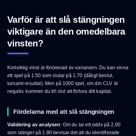
Varför är att slå stängningen
viktigare än den omedelbara
vinsten?
Kortsiktig vinst är förorenad av variansen. Du kan vinna
ett spel på 1.50 som slutar på 1.70 (dåligt beslut,
tursamt resultat). Men på 1000 spel, om din CLV är
negativ, kommer du till slut att förlora ditt kapital.
Fördelarna med att slå stängningen
Validering av analysen
: Om du tar ett odds på 2.00
som stänger på 1.80 bevisar det att du identifierade