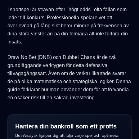
I sportspel är strävan efter "högt odds" ofta fällan som
leder till konkurs. Professionella spelare vet att
överlevnad på lång sikt beror mindre på frekvensen av
dina stora vinster än på din förmåga att inte förlora din
insats.
Draw No Bet (DNB) och Dubbel Chans är de två
grundläggande verktygen för detta defensiva
tillvägagångssätt. Även om de verkar likartade svarar
de på olika matematiska och strategiska logiker. Denna
guide förklarar hur man använder dem för att förvandla
en osäker risk till en säkrad investering.
Hantera din bankroll som ett proffs
Bet-Analytix hjälper dig att följa varje spel och optimera