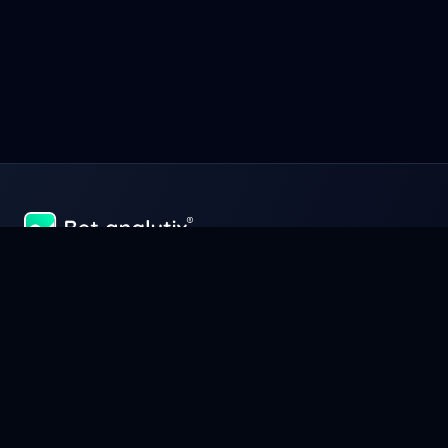
Att lyckas och tjäna pengar på sportspel är framför allt att hantera
sitt kapital perfekt som ett företag. Hantera, analysera och
optimera dina utbetalningar med Bet-Analytix®, verktyget som
kommer att göra dig till en riktig expert på sportspel.