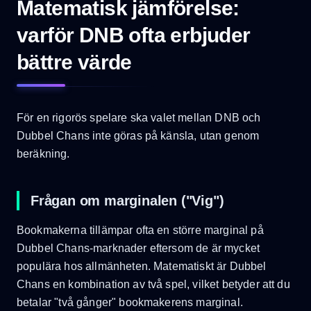
Matematisk jämförelse:
varför DNB ofta erbjuder
bättre värde
För en rigorös spelare ska valet mellan DNB och
Dubbel Chans inte göras på känsla, utan genom
beräkning.
Frågan om marginalen ("Vig")
Bookmakerna tillämpar ofta en större marginal på
Dubbel Chans-marknader eftersom de är mycket
populära hos allmänheten. Matematiskt är Dubbel
Chans en kombination av två spel, vilket betyder att du
betalar "två gånger" bookmakerens marginal.