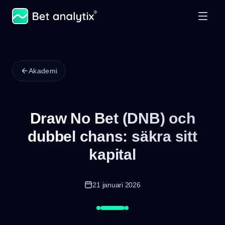
Akademi
Draw No Bet (DNB) och
dubbel chans: säkra sitt
kapital
21 januari 2026