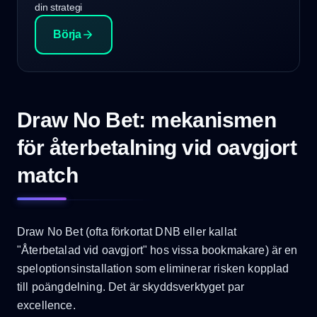
din strategi
Börja
Draw No Bet: mekanismen
för återbetalning vid oavgjort
match
Draw No Bet (ofta förkortat DNB eller kallat
"Återbetalad vid oavgjort" hos vissa bookmakare) är en
speloptionsinstallation som eliminerar risken kopplad
till poängdelning. Det är skyddsverktyget par
excellence.