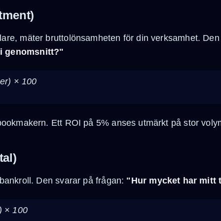
tment)
elare, mäter bruttolönsamheten för din verksamhet. Den
 i genomsnitt?"
ser) × 100
år bookmakern. Ett ROI på 5% anses utmärkt på stor voly
al)
a bankroll. Den svarar på frågan:
"Hur mycket har mitt t
) × 100