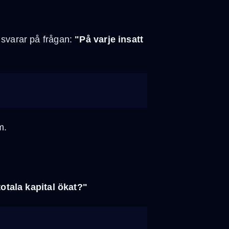
 svarar på frågan:
"På varje insatt
m.
otala kapital ökat?"