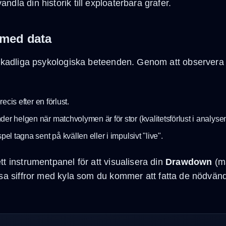
dla din historik till exploaterbara grafer.
 med data
a skadliga psykologiska beteenden. Genom att observer
ecis efter en förlust.
er helgen när matchvolymen är för stor (kvalitetsförlust i analysen
el tagna sent på kvällen eller i impulsivt "live".
tt instrumentpanel för att visualisera din
Drawdown
(ma
ssa siffror med kyla som du kommer att fatta de nödvändi