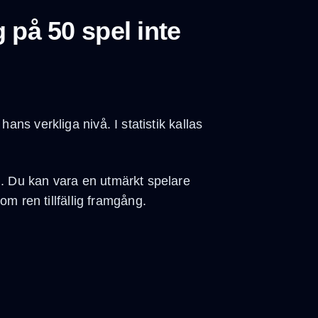
 på 50 spel inte
hans verkliga nivå. I statistik kallas
en. Du kan vara en utmärkt spelare
m ren tillfällig framgång.