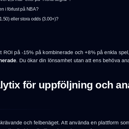
en i förlust på NBA?
1.50) eller stora odds (3.00+)?
ett ROI på -15% på kombinerade och +8% på enkla spel,
nerade
. Du ökar din lönsamhet utan att ens behöva an
tix för uppföljning och an
idskrävande och felbenäget. Att använda en plattform s