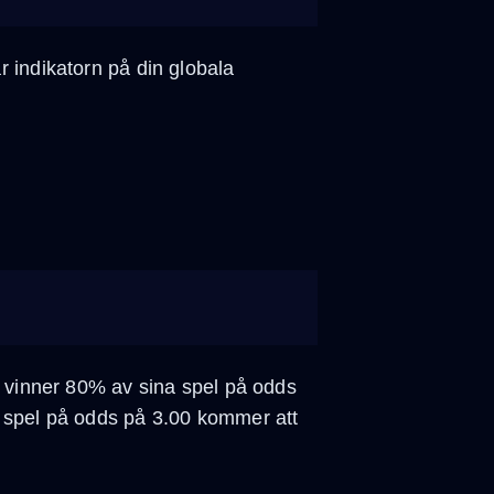
 indikatorn på din globala
m vinner 80% av sina spel på odds
 spel på odds på 3.00 kommer att