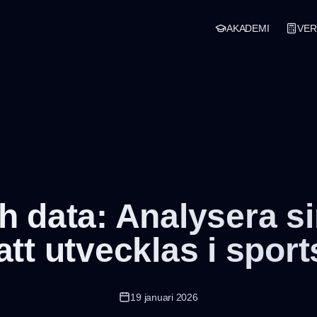
AKADEMI
VER
h data: Analysera si
 att utvecklas i sport
19 januari 2026