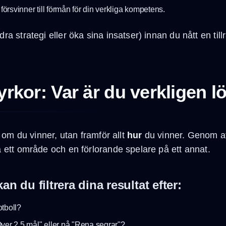
försvinner till förmån för din verkliga kompetens.
ra strategi eller öka sina insatser) innan du nått en til
styrkor: Var är du verkligen
ta om du vinner, utan framför allt
hur
du vinner. Genom a
på ett område och en förlorande spelare på ett annat.
an du filtrera dina resultat efter:
otboll?
"Över 2,5 mål" eller på "Rena segrar"?