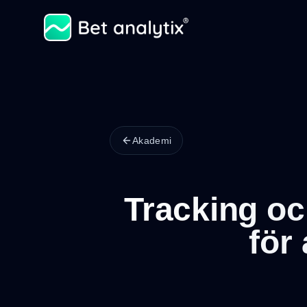
Akademi
Tracking oc
för