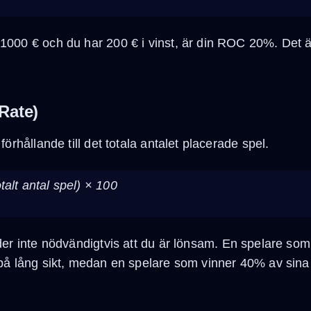
000 € och du har 200 € i vinst, är din ROC 20%. Det är
Rate)
örhållande till det totala antalet placerade spel.
talt antal spel) × 100
yder inte nödvändigtvis att du är lönsam. En spelare so
på lång sikt, medan en spelare som vinner 40% av sina