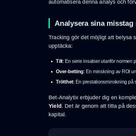
automatisera denna analys och förvan
Analysera sina misstag
Tracking gör det möjligt att belys
upptäcka:
Tilt
: En serie insatser utanför normen pr
Over-betting
: En minskning av ROI und
Trötthet
: En prestationsminskning på sp
Bet-Analytix erbjuder dig en komple
Yield
. Det är genom att titta på de
kapital.