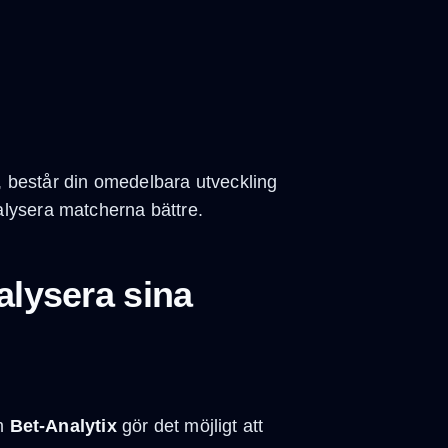
 består din omedelbara utveckling
alysera matcherna bättre.
alysera sina
om
Bet-Analytix
gör det möjligt att