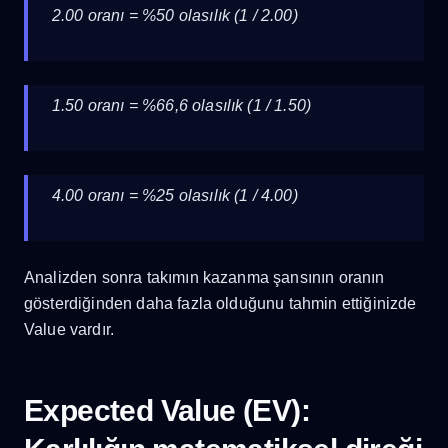
2.00 oranı = %50 olasılık (1 / 2.00)
1.50 oranı = %66,6 olasılık (1 / 1.50)
4.00 oranı = %25 olasılık (1 / 4.00)
Analizden sonra takımın kazanma şansının oranın
gösterdiğinden daha fazla olduğunu tahmin ettiğinizde
Value vardır.
Expected Value (EV):