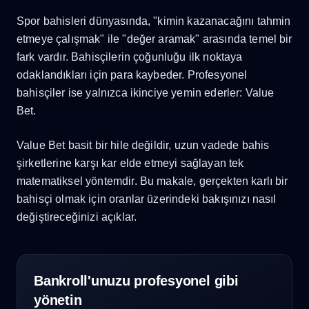
Spor bahisleri dünyasında, "kimin kazanacağını tahmin
etmeye çalışmak" ile "değer aramak" arasında temel bir
fark vardır. Bahisçilerin çoğunluğu ilk noktaya
odaklandıkları için para kaybeder. Profesyonel
bahisçiler ise yalnızca ikinciye yemin ederler: Value
Bet.
Value Bet basit bir hile değildir, uzun vadede bahis
şirketlerine karşı kar elde etmeyi sağlayan tek
matematiksel yöntemdir. Bu makale, gerçekten karlı bir
bahisçi olmak için oranlar üzerindeki bakışınızı nasıl
değiştireceğinizi açıklar.
Bankroll'unuzu profesyonel gibi
yönetin