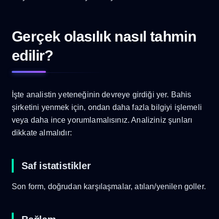
Gerçek olasılık nasıl tahmin
edilir?
İşte analistin yeteneğinin devreye girdiği yer. Bahis
şirketini yenmek için, ondan daha fazla bilgiyi işlemeli
veya daha ince yorumlamalısınız. Analiziniz şunları
dikkate almalıdır:
Saf istatistikler
Son form, doğrudan karşılaşmalar, atılan/yenilen goller.