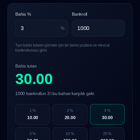
Bahis %
Bankroll
%
Tam bahis tutarını görmek için bir bahis yüzdesi ve mevcut
bankrollunuzu girin.
Bahis tutarı
30.00
1000 bankrollun 3’i bu bahse karşılık gelir.
1 %
2 %
3 %
10.00
20.00
30.00
5 %
10 %
20 %