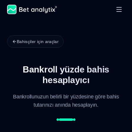
Bahisçiler için araçlar
Bankroll yüzde bahis
hesaplayıcı
Bankrollunuzun belirli bir yüzdesine göre bahis
tutarınızı anında hesaplayın.