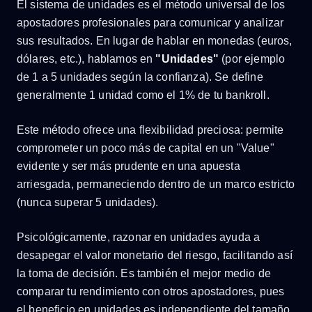
El sistema de unidades es el método universal de los
apostadores profesionales para comunicar y analizar
sus resultados. En lugar de hablar en monedas (euros,
dólares, etc.), hablamos en
"Unidades"
(por ejemplo
de 1 a 5 unidades según la confianza). Se define
generalmente 1 unidad como el 1% de tu bankroll.
Este método ofrece una flexibilidad preciosa: permite
comprometer un poco más de capital en un "Value"
evidente y ser más prudente en una apuesta
arriesgada, permaneciendo dentro de un marco estricto
(nunca superar 5 unidades).
Psicológicamente, razonar en unidades ayuda a
desapegar el valor monetario del riesgo, facilitando así
la toma de decisión. Es también el mejor medio de
comparar tu rendimiento con otros apostadores, pues
el beneficio en unidades es independiente del tamaño