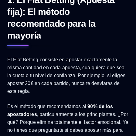
fija): El método
recomendado para la
mayoría
El Flat Betting consiste en apostar exactamente la
misma cantidad en cada apuesta, cualquiera que sea
la cuota o tu nivel de confianza. Por ejemplo, si eliges
apostar 20€ en cada partido, nunca te desviarás de
esta regla.
Es el método que recomendamos al
90% de los
apostadores
, particularmente a los principiantes. ¿Por
qué? Porque elimina totalmente el factor emocional. Ya
no tienes que preguntarte si debes apostar más para