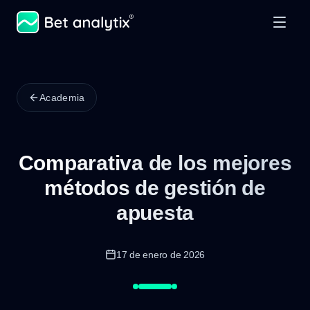
Academia
Comparativa de los mejores
métodos de gestión de
apuesta
17 de enero de 2026