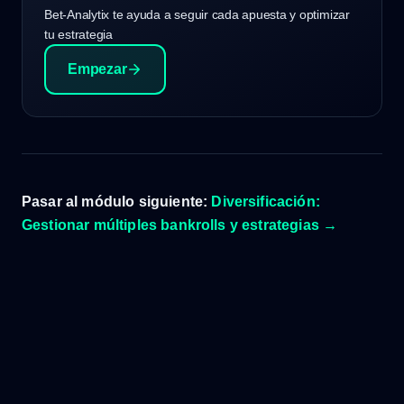
Bet-Analytix te ayuda a seguir cada apuesta y optimizar
tu estrategia
Empezar
Pasar al módulo siguiente:
Diversificación:
Gestionar múltiples bankrolls y estrategias →