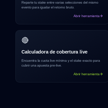
Reparte tu stake entre varias selecciones del mismo
evento para igualar el retorno bruto.
Abrir herramienta
🔴
Calculadora de cobertura live
Encuentra la cuota live mínima y el stake exacto para
cubrir una apuesta pre-live.
Abrir herramienta