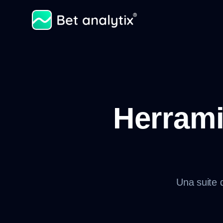
Herrami
Una suite d