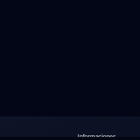
Informaciones