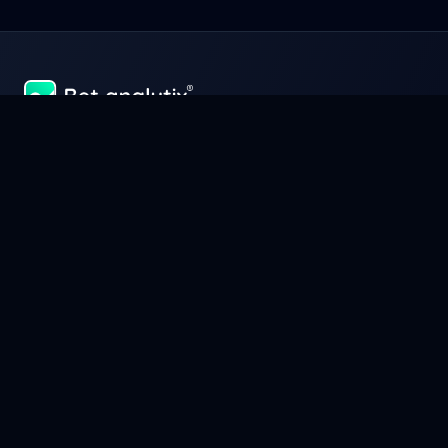
Å lykkes og tjene penger på sportsspill handler fremfor alt om å
administrere kapitalen din perfekt som en bedrift. Administrer,
analyser og optimaliser dine gevinster med Bet-Analytix®,
verktøyet som vil gjøre deg til en ekte ekspert på sportsspill.
Informasjon
Generelle bruksvilkår
Generelle salgsvilkår
Personvernpolicy