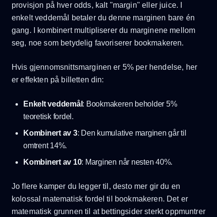
provisjon på hver odds, kalt "margin" eller juice. I
enkelt veddemål betaler du denne marginen bare én
gang. I kombinert multipliserer du marginene mellom
seg, noe som betydelig favoriserer bookmakeren.
Hvis gjennomsnittsmarginen er 5% per hendelse, her
er effekten på billetten din:
Enkelt veddemål
: Bookmakeren beholder 5%
teoretisk fordel.
Kombinert av 3
: Den kumulative marginen går til
omtrent 14%.
Kombinert av 10
: Marginen når nesten 40%.
Jo flere kamper du legger til, desto mer gir du en
kolossal matematisk fordel til bookmakeren. Det er
matematisk grunnen til at bettingsider sterkt oppmuntrer