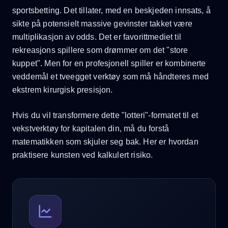
sportsbetting. Det tillater, med en beskjeden innsats, å
sikte på potensielt massive gevinster takket være
multiplikasjon av odds. Det er favorittmediet til
rekreasjons spillere som drømmer om det "store
kuppet". Men for en profesjonell spiller er kombinerte
veddemål et tveegget verktøy som må håndteres med
ekstrem kirurgisk presisjon.
Hvis du vil transformere dette "lotteri"-formatet til et
vekstverktøy for kapitalen din, må du forstå
matematikken som skjuler seg bak. Her er hvordan
praktisere kunsten ved kalkulert risiko.