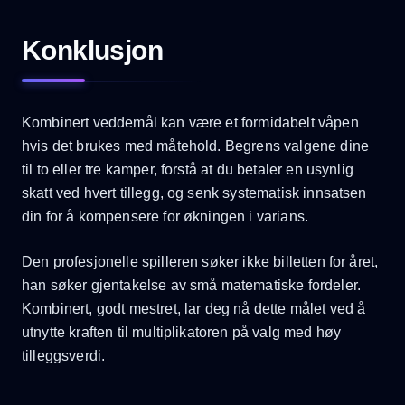
Konklusjon
Kombinert veddemål kan være et formidabelt våpen
hvis det brukes med måtehold. Begrens valgene dine
til to eller tre kamper, forstå at du betaler en usynlig
skatt ved hvert tillegg, og senk systematisk innsatsen
din for å kompensere for økningen i varians.
Den profesjonelle spilleren søker ikke billetten for året,
han søker gjentakelse av små matematiske fordeler.
Kombinert, godt mestret, lar deg nå dette målet ved å
utnytte kraften til multiplikatoren på valg med høy
tilleggsverdi.