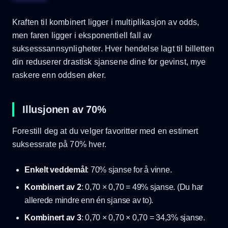
Kraften til kombinert ligger i multiplikasjon av odds,
men faren ligger i eksponentiell fall av
suksesssannsynligheter. Hver hendelse lagt til billetten
din reduserer drastisk sjansene dine for gevinst, mye
raskere enn oddsen øker.
Illusjonen av 70%
Forestill deg at du velger favoritter med en estimert
suksessrate på 70% hver.
Enkelt veddemål
: 70% sjanse for å vinne.
Kombinert av 2
: 0,70 × 0,70 = 49% sjanse. (Du har
allerede mindre enn én sjanse av to).
Kombinert av 3
: 0,70 × 0,70 × 0,70 = 34,3% sjanse.