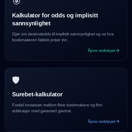
🎯
Kalkulator for odds og implisitt
sannsynlighet
Gjør om desimalodds til implisitt sannsynlighet og se hva
bookmakeren faktisk priser inn.
Åpne verktøyet
🛡️
Surebet-kalkulator
Fordel innsatsen mellom flere bookmakere og finn
arbitrasjer med garantert gevinst.
Åpne verktøyet