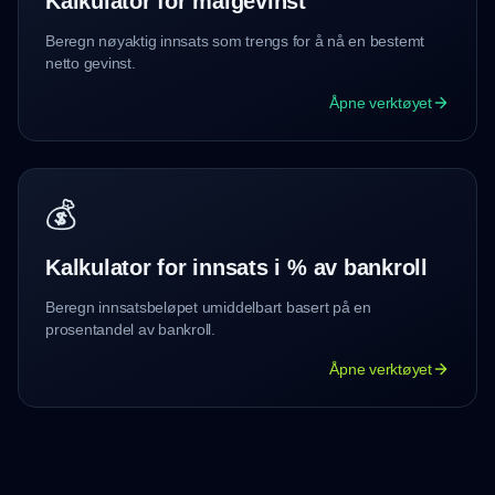
Kalkulator for målgevinst
Beregn nøyaktig innsats som trengs for å nå en bestemt
netto gevinst.
Åpne verktøyet
💰
Kalkulator for innsats i % av bankroll
Beregn innsatsbeløpet umiddelbart basert på en
prosentandel av bankroll.
Åpne verktøyet