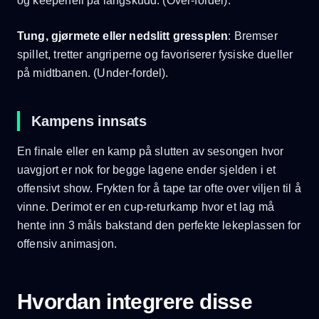
og keeperfeil på langskudd. (Over-fordel).
Tung, gjørmete eller nedslitt gressplen
: Bremser
spillet, tretter angriperne og favoriserer fysiske dueller
på midtbanen. (Under-fordel).
Kampens innsats
En finale eller en kamp på slutten av sesongen hvor
uavgjort er nok for begge lagene ender sjelden i et
offensivt show. Frykten for å tape tar ofte over viljen til å
vinne. Derimot er en cup-returkamp hvor et lag må
hente inn 3 måls bakstand den perfekte lekeplassen for
offensiv animasjon.
Hvordan integrere disse