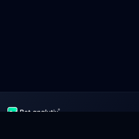
Å lykkes og tjene penger på sportsspill handler fremfor alt om å
administrere kapitalen din perfekt som en bedrift. Administrer,
analyser og optimaliser dine gevinster med Bet-Analytix®,