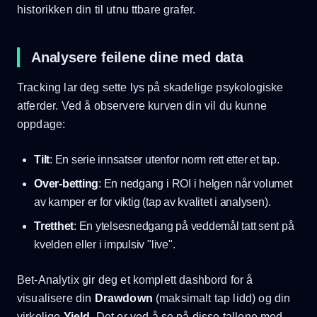
historikken din til utnu ttbare grafer.
Analysere feilene dine med data
Tracking lar deg sette lys på skadelige psykologiske
atferder. Ved å observere kurven din vil du kunne
oppdage:
Tilt
: En serie innsatser utenfor norm rett etter et tap.
Over-betting
: En nedgang i ROI i helgen når volumet
av kamper er for viktig (tap av kvalitet i analysen).
Tretthet
: En ytelsesnedgang på veddemål tatt sent på
kvelden eller i impulsiv "live".
Bet-Analytix gir deg et komplett dashbord for å
visualisere din
Drawdown
(maksimalt tap lidd) og din
virkelige
Yield
. Det er ved å se på disse tallene med