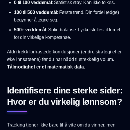
0 til 100 veddemål
: Statistisk støy. Kan ikke tolkes.
100 til 500 veddemål
: Første trend. Din fordel (edge)
begynner å tegne seg.
500+ veddemål
: Solid balanse. Lykke slettes til fordel
for din virkelige kompetanse.
Aldri trekk forhastede konklusjoner (endre strategi eller
øke innsatsene) før du har nådd tilstrekkelig volum.
Tålmodighet er et matematisk data.
Identifisere dine sterke sider:
Hvor er du virkelig lønnsom?
Tracking tjener ikke bare til å vite om du vinner, men