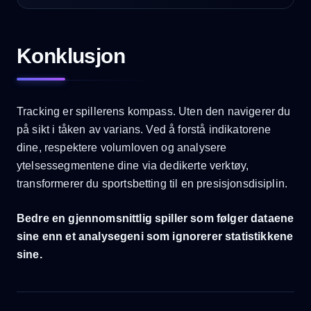
Konklusjon
Tracking er spillerens kompass. Uten den navigerer du
på sikt i tåken av varians. Ved å forstå indikatorene
dine, respektere volumloven og analysere
ytelsessegmentene dine via dedikerte verktøy,
transformerer du sportsbetting til en presisjonsdisiplin.
Bedre en gjennomsnittlig spiller som følger dataene
sine enn et analysegeni som ignorerer statistikkene
sine.