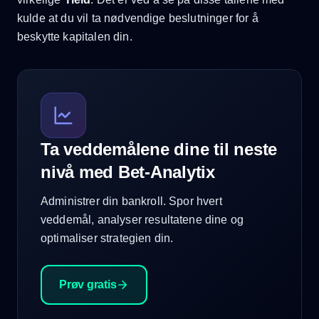
kulde at du vil ta nødvendige beslutninger for å
beskytte kapitalen din.
Ta veddemålene dine til neste
nivå med Bet-Analytix
Administrer din bankroll. Spor hvert
veddemål, analyser resultatene dine og
optimaliser strategien din.
Prøv gratis