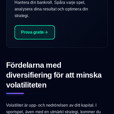
Hantera din bankroll. Spåra varje spel,
analysera dina resultat och optimera din
strategi.
Prova gratis
Fördelarna med
diversifiering för att minska
volatiliteten
Volatilitet är upp- och nedrörelsen av ditt kapital. I
sportspel, även med en utmärkt strategi, kommer du