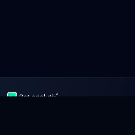
Att lyckas och tjäna pengar på sportspel är framför allt att hantera
sitt kapital perfekt som ett företag. Hantera, analysera och
optimera dina utbetalningar med Bet-Analytix®, verktyget som
kommer att göra dig till en riktig expert på sportspel.