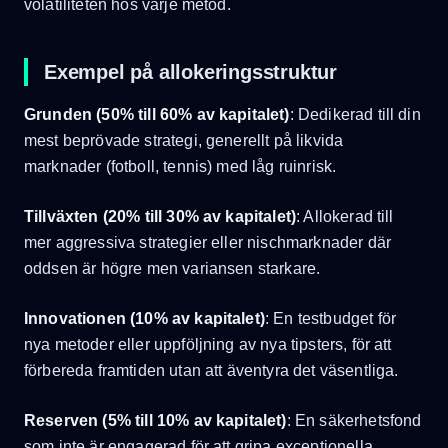
volatiliteten hos varje metod.
Exempel på allokeringsstruktur
Grunden (50% till 60% av kapitalet)
: Dedikerad till din
mest beprövade strategi, generellt på likvida
marknader (fotboll, tennis) med låg ruinrisk.
Tillväxten (20% till 30% av kapitalet)
: Allokerad till
mer aggressiva strategier eller nischmarknader där
oddsen är högre men variansen starkare.
Innovationen (10% av kapitalet)
: En testbudget för
nya metoder eller uppföljning av nya tipsters, för att
förbereda framtiden utan att äventyra det väsentliga.
Reserven (5% till 10% av kapitalet)
: En säkerhetsfond
som inte är engagerad för att gripa exceptionella