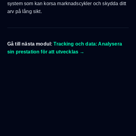
system som kan korsa marknadscykler och skydda ditt
arv på lång sikt.
Gå till nästa modul:
Tracking och data: Analysera
sin prestation för att utvecklas →