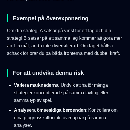
Exempel på överexponering
Om din strategi A satsar på vinst för ett lag och din
strategi B satsar på att samma lag kommer att göra mer
än 1,5 mål, är du inte diversifierad. Om laget hålls i
schack förlorar du på båda fronterna med dubbel kraft.
För att undvika denna risk
Variera marknaderna
: Undvik att ha för många
strategier koncentrerade på samma tävling eller
samma typ av spel.
Analysera ömsesidiga beroenden
: Kontrollera om
dina prognosskällor inte överlappar på samma
analyser.